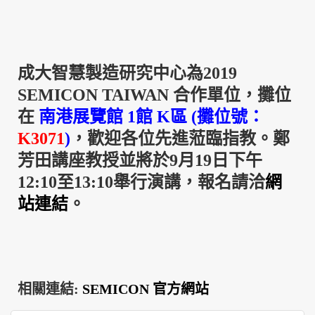
成大智慧製造研究中心為
2019
SEMICON TAIWAN
合作單位，攤位
在
南港展覽館
1
館
K
區 (攤位號：
K3071
)
，歡迎各位先進蒞臨指教。鄭
芳田講座教授並將於
9
月
19
日下午
12:10
至
13:10
舉行演講，報名請洽
網
站連結
。
相關連結:
SEMICON
官方網站