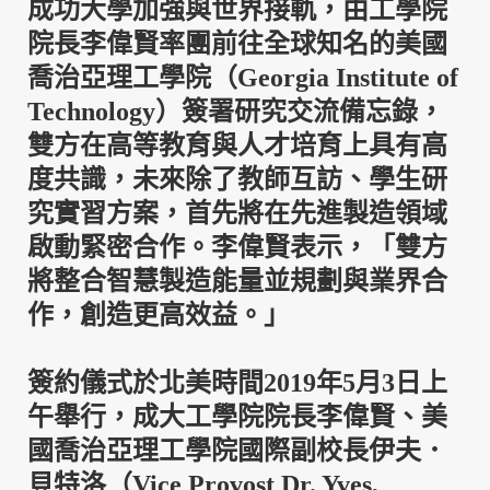
成功大學加強與世界接軌，由工學院
院長李偉賢率團前往全球知名的美國
喬治亞理工學院
（Georgia Institute of
Technology）
簽署研究交流備忘錄，
雙方在高等教育與人才培育上具有高
度共識，未來除了教師互訪、學生研
究實習方案，首先將在先進製造領域
啟動緊密合作。李偉賢表示，「雙方
將整合智慧製造能量並規劃與業界合
作，創造更高效益。」
簽約儀式於北美時間
2019
年
5
月
3
日上
午舉行，成大工學院院長李偉賢、美
國喬治亞理工學院國際副校長伊夫．
貝特洛
（Vice Provost Dr. Yves,