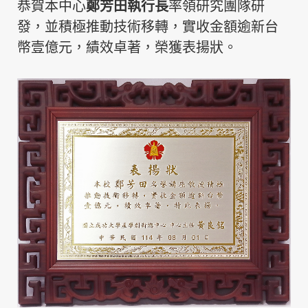
恭賀本中心
鄭芳田執行長
率領研究團隊研
發，並積極推動技術移轉，實收金額逾新台
幣壹億元，績效卓著，榮獲表揚狀。