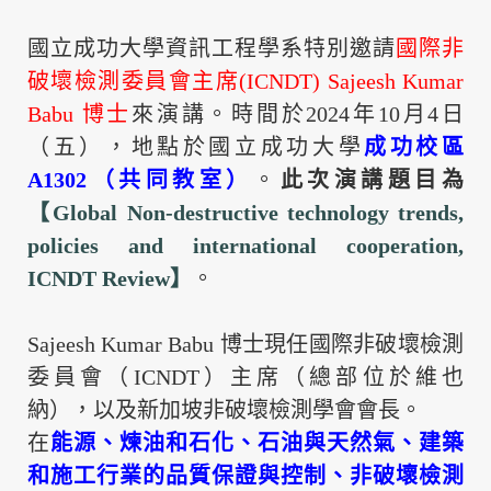
國立成功大學資訊工程學系特別邀請
國際非
破壞檢測委員會主席(
ICNDT)
Sajeesh Kumar
Babu
博士
來演講。時間於
2024
年
10
月
4
日
（五），地點於國立成功大學
成功校區
A1302
（共同教室）
。
此次演講題目為
【
Global Non-destructive technology trends,
policies and international cooperation,
ICNDT Review
】
。
Sajeesh Kumar Babu
博士現任國際非破壞檢測
委員會（
ICNDT
）主席（總部位於維也
納），以及新加坡非破壞檢測學會會長。
在
能源、煉油和石化、石油與天然氣、建築
和施工行業的品質保證與控制、非破壞檢測