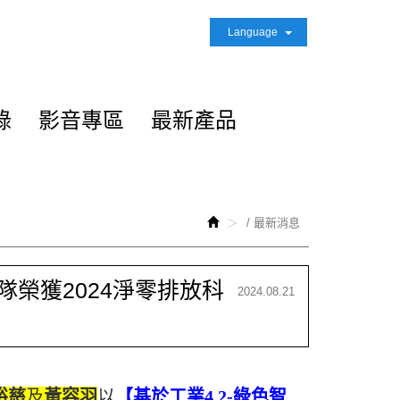
Language
錄
影音專區
最新產品
/ 最新消息
榮獲2024淨零排放科
2024.08.21
裕慈
及
黃容羽
以
【基於工業
4.2
-綠色智