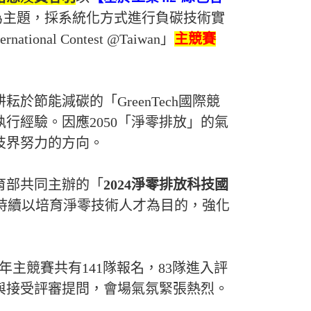
為主題
，採系統化方式進行負碳技術實
ternational Contest @Taiwan
」
主競賽
耕耘於節能減碳的「
GreenTech
國際競
執行經驗。因應
2050
「淨零排放」的氣
技界努力的方向。
育部共同主辦的「
2024
淨零排放科技國
持續以培育淨零技術人才為目的，強化
今年主競賽共有
141
隊報名，
83
隊進入評
與接受評審提問，會場氣氛緊張熱烈。