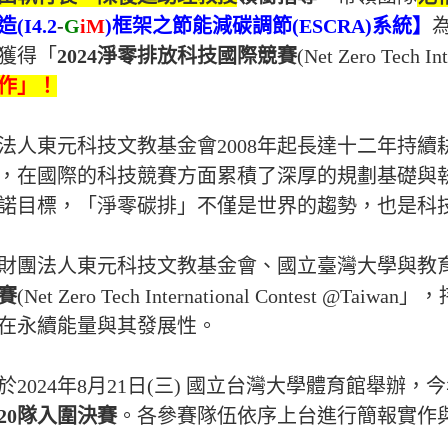
造(
I4.2
-
G
iM
)框架之節能減碳調節(
ESCRA
)系統】
獲得「
2024
淨零排放科技國際競賽
(
Net Zero Tech In
作」！
法人東元科技文教基金會
2008
年起長達十二年持續
，在國際的科技競賽方面累積了深厚的規劃基礎與
諾目標，「淨零碳排」不僅是世界的趨勢，也是科
財團法人東元科技文教基金會、
國立臺灣大學與教
賽
(
Net Zero Tech International Contest @Taiwan
」，
在永續能量與其發展性。
於
2024
年
8
月
21
日(三) 國立台灣大學體育館舉辦，
20
隊入圍決賽
。各參賽隊伍依序上台進行簡報實作