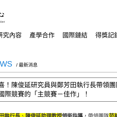
研究內容
產學合作
國際鏈結
得獎記
EWS
/ 最新消息
喜！陳俊延研究員與鄭芳田執行長帶領團隊
國際競賽的「主競賽－佳作」！
田執行長
、
陳俊延助理教授
領銜指導
，帶領團隊
范