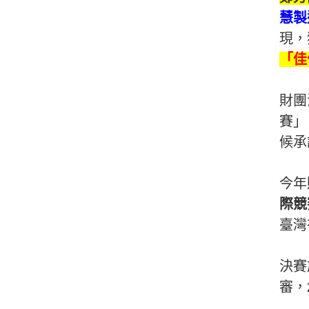
慧製
現
，
「佳
財團
賽」
候承
今年
際競
臺灣
決賽
審，