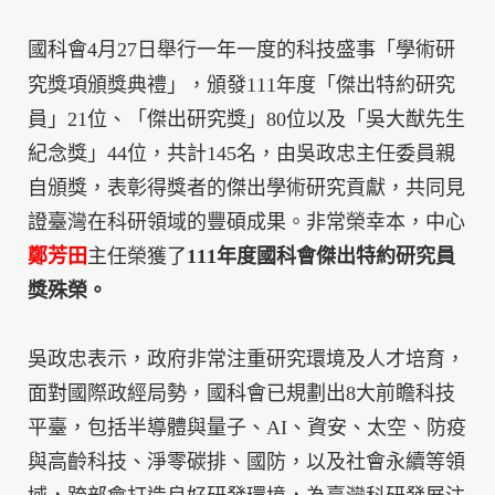
國科會
4
月
27
日舉行一年一度的科技盛事「學術研
究獎項頒獎典禮」，頒發
111
年度「傑出特約研究
員」
21
位、「傑出研究獎」
80
位以及「吳大猷先生
紀念獎」
44
位，共計
145
名，由吳政忠主任委員親
自頒獎，表彰得獎者的傑出學術研究貢獻，共同見
證臺灣在科研領域的豐碩成果。非常榮幸本
，
中心
鄭芳田
主任榮獲了
111
年度國科會傑出特約研究員
獎殊榮。
吳政忠表示，政府非常注重研究環境及人才培育，
面對國際政經局勢，國科會已規劃出
8
大前瞻科技
平臺，包括半導體與量子、
AI
、資安、太空、防疫
與高齡科技、淨零碳排、國防，以及社會永續等領