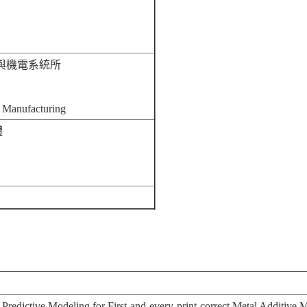
械與機電系統所
t Manufacturing
體
 Predictive Modeling for First-and-every-print-correct Metal Additive 