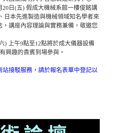
月
20
日(五) 假成大機械系館一樓俊銘講
、日本先進製造與機械領域知名學者來
念，講座內容理論與實務兼備，敬邀您
六) 上午
9
點至
12
點將於成大儀器設備
有興趣的貴賓到場參與。
南站接駁服務，請於報名表單中登記以