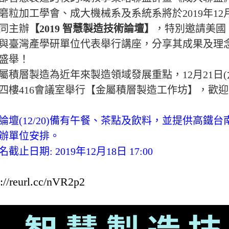
磨粒加工學會、成大機械系及系統系將於
2019
年
12
同主辦
【
2019
智慧製造技術論壇】
，特別邀請美國
與臺灣產學研單位代表舉行講座，分享其成果及理
盛舉！
屬積層製造為近年來製造領域發展重點，
12
月
21
日(
四樓
416
會議室舉行【金屬積層製造工作坊】，歡迎
論壇(
12/20
)備有午餐、茶點及飲料，並提供高鐵台
辦單位安排。
名截止日期:
2019
年
12
月
18
日
17:00
s://reurl.cc/nVR2p2