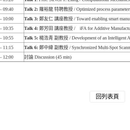
– 09:40
Talk 2:
羅裕龍 特聘教授
/ Optimized process parameter
– 10:00
Talk 3:
鄭友仁 講座教授
/ Toward enabling smart manufa
– 10:35
Talk 4:
鄭芳田 講座教授
/ iFA for Additive Manufactu
– 10:55
Talk 5:
楊浩青 副教授
/ Development of an Intelligent 
– 11:15
Talk 6:
鄭中緯 副教授
/ Synchronized Multi-Spot Scanni
 – 12:00
討論
Discussion (45 min)
回列表頁