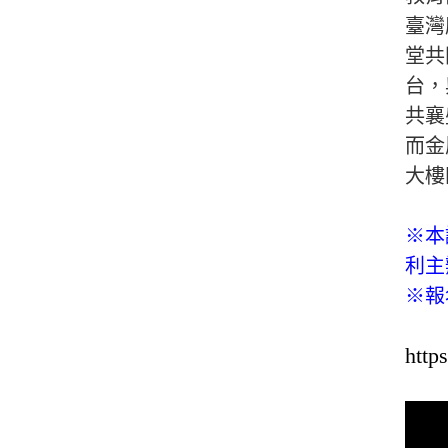
臺灣
堂共
台，
共襄
而金
大樓
※本
利主
※報
http