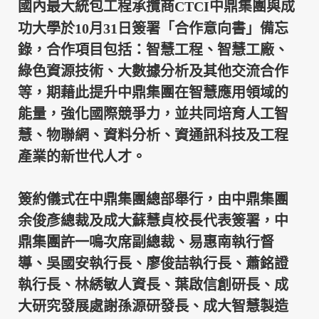
國內最大統包工程承攬商
CTCI
中鼎集團與成
功大學於
10
月
31
日簽署「合作意向書」備忘
錄，合作項目包括：智慧工程、智慧工廠、
綠色資源技術、大數據分析及其他交流合作
等，期藉此提升中鼎集團在智慧應用領域的
能量，強化國際競爭力，並共同培育人工智
慧、物聯網、資料分析、資通訊科技及工程
產業的新世代人才。
簽約儀式在中鼎集團總部舉行，由中鼎集團
余俊彥總裁及成大蘇慧貞校長代表簽署，中
鼎集團許一鳴次席副總裁、易惠南執行督
導、吳國安執行長、廖俊喆執行長、蕭銘證
執行長、林綉敏人資長、葉啟信創研長、成
大研究發展處謝孫源研發長、成大智慧製造