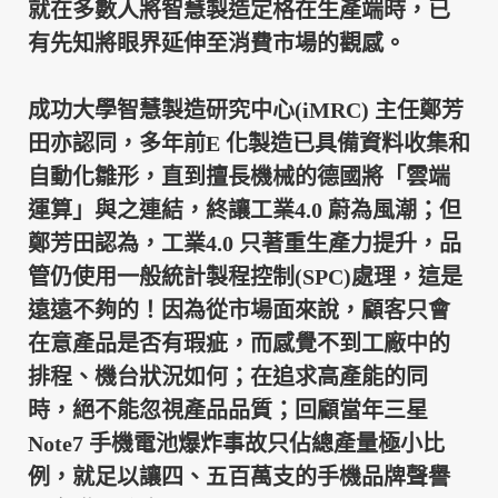
就在多數人將智慧製造定格在生產端時，已
有先知將眼界延伸至消費市場的觀感。
成功大學智慧製造研究中心
(iMRC)
主任鄭芳
田亦認同，多年前E 化製造已具備資料收集和
自動化雛形，直到擅長機械的德國將「雲端
運算」與之連結，終讓工業
4.0
蔚為風潮；但
鄭芳田認為，工業
4.0
只著重生產力提升，品
管仍使用一般統計製程控制
(SPC)
處理，這是
遠遠不夠的！因為從市場面來說，顧客只會
在意產品是否有瑕疵，而感覺不到工廠中的
排程、機台狀況如何；在追求高產能的同
時，絕不能忽視產品品質；回顧當年三星
Note7
手機電池爆炸事故只佔總產量極小比
例，就足以讓四、五百萬支的手機品牌聲譽