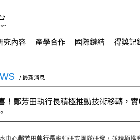
研究內容
產學合作
國際鏈結
得獎記
EWS
/ 最新消息
喜！鄭芳田執行長積極推動技術移轉，實
。
本中心
鄭芳田執行長
率領研究團隊研發，並積極推