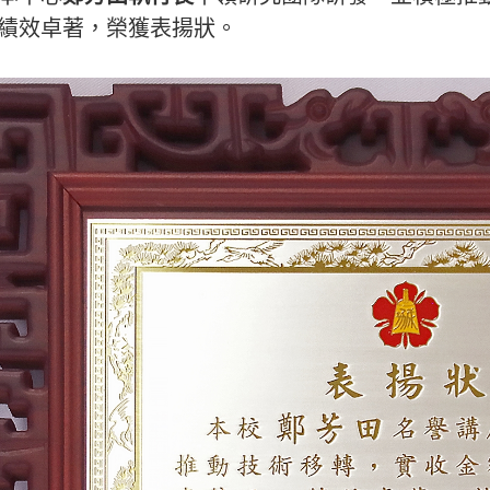
績效卓著，榮獲表揚狀。