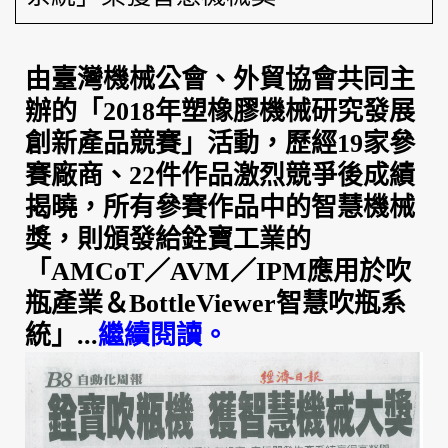
由臺灣機械公會、外貿協會共同主
辦的
「2018年
塑橡膠機械研究發展
創新產品競賽
」
活動，歷經
19
家參
賽廠商、
22
件作品激烈競爭後成績
揭曉，
所有參賽作品中的智慧機械
獎，則頒發給銓寶工業的
「AMCoT／AVM／IPM
應用於吹
瓶產業
＆BottleViewer
智慧吹瓶系
統
」...
繼續閱讀
。